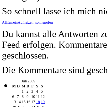
So schnell lasse ich mich n
Allgemein
Aufheizen
,
sonnenofen
Du kannst alle Antworten z
Feed erfolgen. Kommentare 
geschlossen.
Die Kommentare sind gesch
Juli 2009
M
D
M
D
F
S
S
1
2
3
4
5
6
7
8
9
10
11
12
13
14
15
16
17
18
19