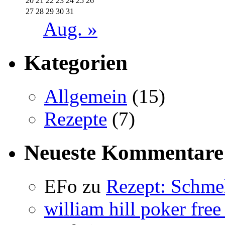
20
21
22
23
24
25
26
27
28
29
30
31
Aug. »
Kategorien
Allgemein
(15)
Rezepte
(7)
Neueste Kommentare
EFo
zu
Rezept: Schmel
william hill poker free