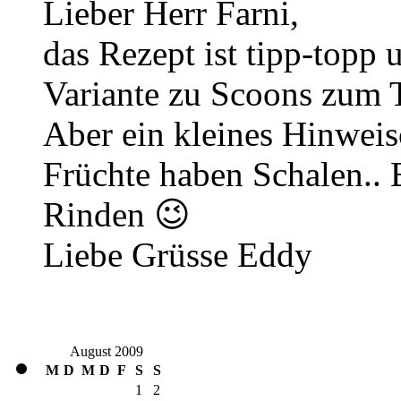
Lieber Herr Farni,
das Rezept ist tipp-topp 
Variante zu Scoons zum 
Aber ein kleines Hinwe
Früchte haben Schalen..
Rinden 😉
Liebe Grüsse Eddy
August 2009
M
D
M
D
F
S
S
1
2